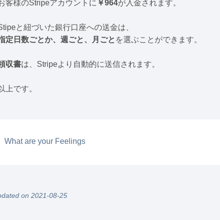
お客様のStripeアカウントに
￥964
が入金されます。
Stipeと紐づいた銀行口座への送金は、
指定日数ごとか、週ごと、月ごと
を選ぶことができます。
領収書
は、Stripeより自動的に送信されます。
以上です。
What are your Feelings
dated on 2021-08-25