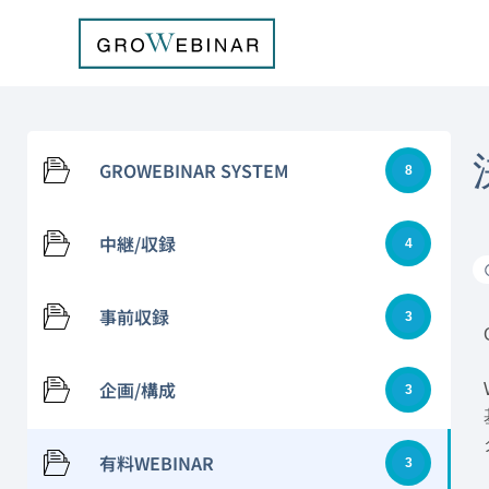
内
容
を
ス
キ
ッ
GROWEBINAR SYSTEM
8
プ
中継/収録
4
事前収録
3
企画/構成
3
有料WEBINAR
3