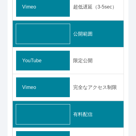
Vimeo
超低遅延（3-5sec）
公開範囲
YouTube
限定公開
Vimeo
完全なアクセス制限
有料配信