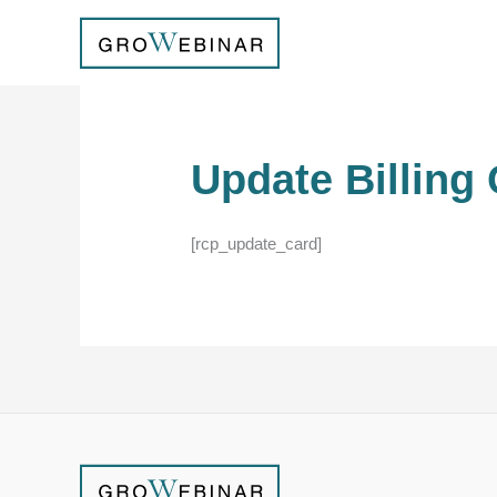
内
容
を
ス
キ
ッ
Update Billing
プ
[rcp_update_card]