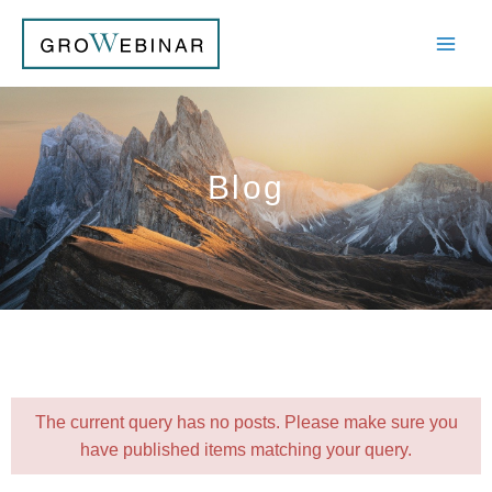
内
容
を
ス
キ
ッ
プ
Blog
The current query has no posts. Please make sure you
have published items matching your query.