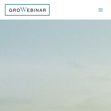
内
容
を
ス
キ
ッ
プ